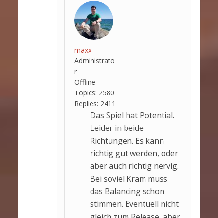
maxx
Administrato
r
Offline
Topics:
2580
Replies:
2411
Das Spiel hat Potential.
Leider in beide
Richtungen. Es kann
richtig gut werden, oder
aber auch richtig nervig.
Bei soviel Kram muss
das Balancing schon
stimmen. Eventuell nicht
gleich zum Release, aber