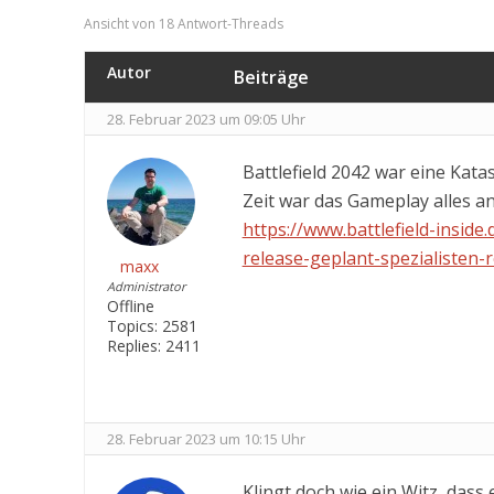
Ansicht von 18 Antwort-Threads
Autor
Beiträge
28. Februar 2023 um 09:05 Uhr
Battlefield 2042 war eine Kat
Zeit war das Gameplay alles an
https://www.battlefield-inside
release-geplant-spezialisten
maxx
Administrator
Offline
Topics:
2581
Replies:
2411
28. Februar 2023 um 10:15 Uhr
Klingt doch wie ein Witz, das