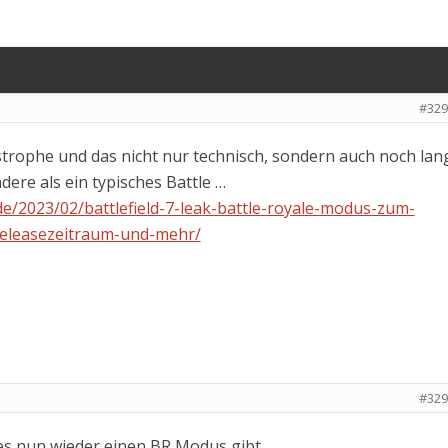
#329
astrophe und das nicht nur technisch, sondern auch noch lan
dere als ein typisches Battle …
.de/2023/02/battlefield-7-leak-battle-royale-modus-zum-
-releasezeitraum-und-mehr/
#329
s es nun wieder einen BR Modus gibt…