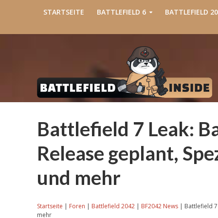
STARTSEITE
BATTLEFIELD 6
BATTLEFIELD 20
Battlefield 7 Leak: 
Release geplant, Spe
und mehr
Startseite
|
Foren
|
Battlefield 2042
|
BF2042 News
|
Battlefield 
mehr