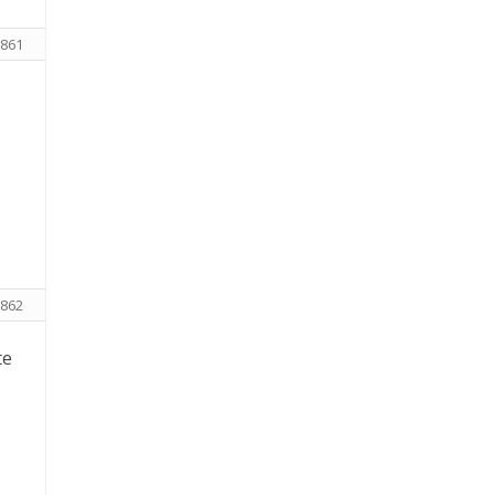
861
862
te