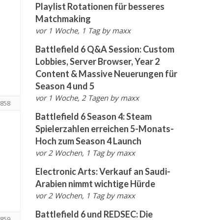
Playlist Rotationen für besseres
Matchmaking
vor 1 Woche, 1 Tag
by
maxx
Battlefield 6 Q&A Session: Custom
Lobbies, Server Browser, Year 2
Content & Massive Neuerungen für
Season 4 und 5
vor 1 Woche, 2 Tagen
by
maxx
858
Battlefield 6 Season 4: Steam
Spielerzahlen erreichen 5-Monats-
Hoch zum Season 4 Launch
vor 2 Wochen, 1 Tag
by
maxx
Electronic Arts: Verkauf an Saudi-
Arabien nimmt wichtige Hürde
vor 2 Wochen, 1 Tag
by
maxx
Battlefield 6 und REDSEC: Die
859