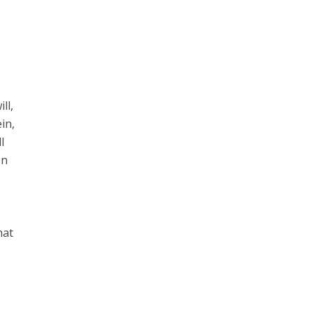
ll,
in,
l
on
hat