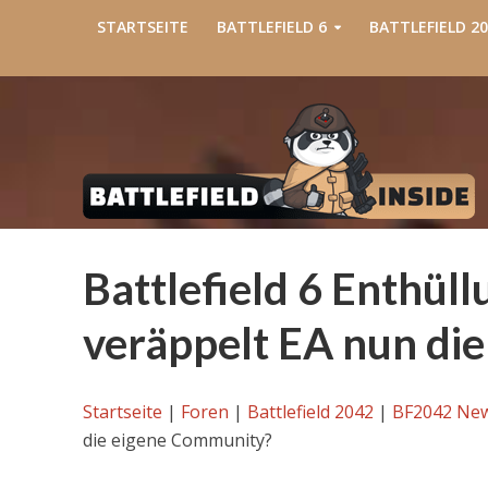
STARTSEITE
BATTLEFIELD 6
BATTLEFIELD 20
Battlefield 6 Enthüll
veräppelt EA nun di
Startseite
|
Foren
|
Battlefield 2042
|
BF2042 Ne
die eigene Community?