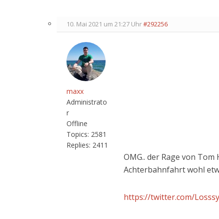
10. Mai 2021 um 21:27 Uhr
#292256
maxx
Administrato
r
Offline
Topics:
2581
Replies:
2411
OMG.. der Rage von Tom He
Achterbahnfahrt wohl etw
https://twitter.com/Loss