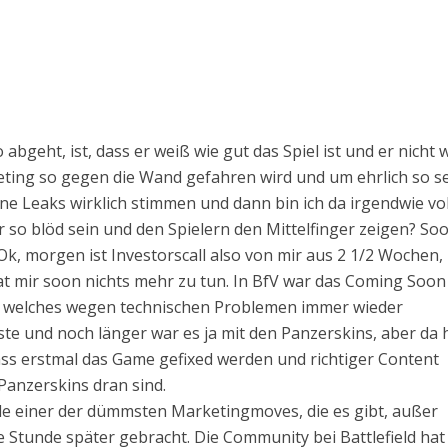
bgeht, ist, dass er weiß wie gut das Spiel ist und er nicht wi
ing so gegen die Wand gefahren wird und um ehrlich so se
ine Leaks wirklich stimmen und dann bin ich da irgendwie vol
 so blöd sein und den Spielern den Mittelfinger zeigen? So
Ok, morgen ist Investorscall also von mir aus 2 1/2 Wochen,
at mir soon nichts mehr zu tun. In BfV war das Coming Soon
, welches wegen technischen Problemen immer wieder
e und noch länger war es ja mit den Panzerskins, aber da 
ass erstmal das Game gefixed werden und richtiger Content
anzerskins dran sind.
rade einer der dümmsten Marketingmoves, die es gibt, außer
e Stunde später gebracht. Die Community bei Battlefield hat