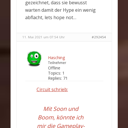
gezeichnet, dass sie bewusst
warten damit der Hype ein wenig
abflacht, lets hope not…
11. Mai 2021 um 07:54 Uhr
#292454
Hasching
Teilnehmer
Offline
Topics:
1
Replies:
71
Circuit schrieb:
Mit Soon und
Boom, könnte ich
mir die Gameplay-