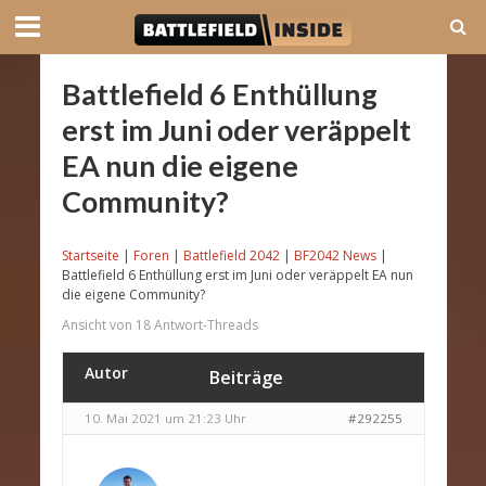
Battlefield 6 Enthüllung
erst im Juni oder veräppelt
EA nun die eigene
Community?
Startseite
|
Foren
|
Battlefield 2042
|
BF2042 News
|
Battlefield 6 Enthüllung erst im Juni oder veräppelt EA nun
die eigene Community?
Ansicht von 18 Antwort-Threads
Autor
Beiträge
10. Mai 2021 um 21:23 Uhr
#292255