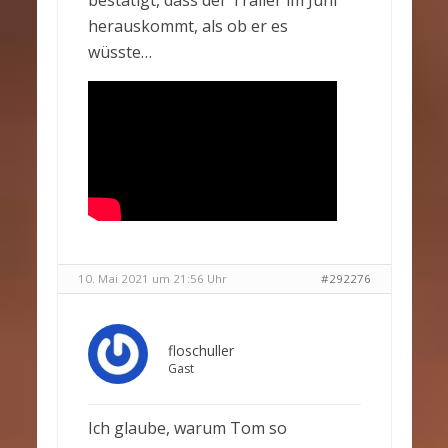
bestätigt, dass der Trailer im Juni
herauskommt, als ob er es
wüsste…
10. Mai 2021 um 21:56 Uhr
#292276
floschuller
Gast
Ich glaube, warum Tom so