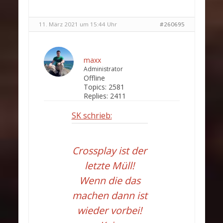
11. März 2021 um 15:44 Uhr
#260695
maxx
Administrator
Offline
Topics:
2581
Replies:
2411
SK schrieb:
Crossplay ist der
letzte Müll!
Wenn die das
machen dann ist
wieder vorbei!