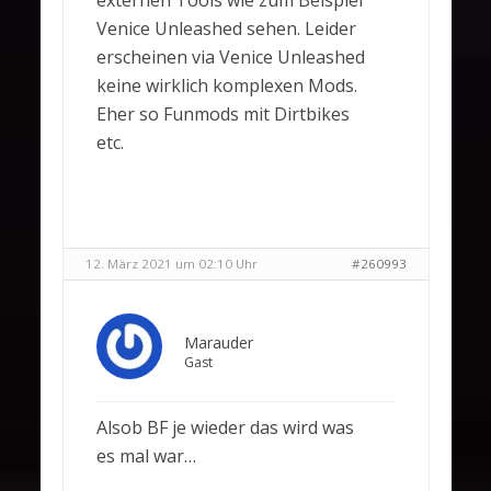
externen Tools wie zum Beispiel
Venice Unleashed sehen. Leider
erscheinen via Venice Unleashed
keine wirklich komplexen Mods.
Eher so Funmods mit Dirtbikes
etc.
12. März 2021 um 02:10 Uhr
#260993
Marauder
Gast
Alsob BF je wieder das wird was
es mal war…