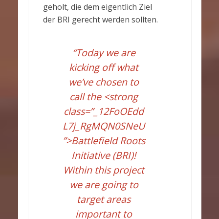
geholt, die dem eigentlich Ziel
der BRI gerecht werden sollten.
“
Today we are
kicking off what
we’ve chosen to
call the <strong
class=”_12FoOEdd
L7j_RgMQN0SNeU
”>Battlefield Roots
Initiative (BRI)!
Within this project
we are going to
target areas
important to