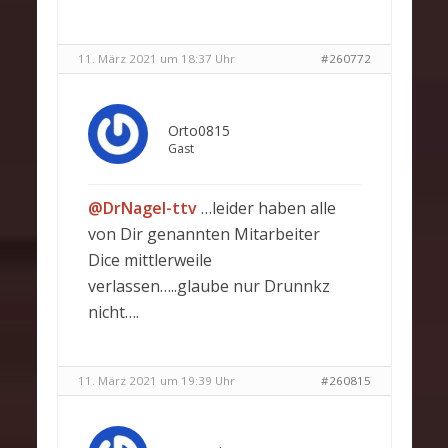
11. März 2021 um 18:37 Uhr
#260772
Orto0815
Gast
@DrNagel-ttv
…leider haben alle
von Dir genannten Mitarbeiter
Dice mittlerweile
verlassen…..glaube nur Drunnkz
nicht….
11. März 2021 um 19:39 Uhr
#260815