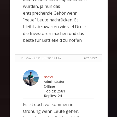
wurden, ja nun das
entsprechende Gehör wenn
“neue” Leute nachrücken. Es
bleibt abzuwarten wie viel Druck
die Investoren machen und das
beste für Battlefield zu hoffen.
11. März 2021 um 20:39 Uhr
#260857
maxx
Administrator
Offline
Topics:
2581
Replies:
2411
Es ist doch vollkommen in
Ordnung wenn Leute gehen.