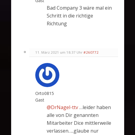
Gast
Bad Company 3 wäre mal ein
Schritt in die richtige
Richtung
11. März 2021 um 18:37 Uhr
#260772
Orto0815
Gast
@DrNagel-ttv
…leider haben
alle von Dir genannten
Mitarbeiter Dice mittlerweile
verlassen…..glaube nur