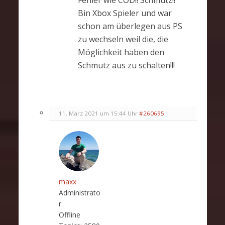
Fehler wie COD!! Schmutz!!
Bin Xbox Spieler und war
schon am überlegen aus PS
zu wechseln weil die, die
Möglichkeit haben den
Schmutz aus zu schalten!!!
11. März 2021 um 15:44 Uhr
#260695
maxx
Administrato
r
Offline