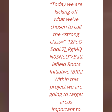
“
Today we are
kicking off
what we’ve
chosen to call
the <strong
class=”_12FoO
EddL7j_RgMQ
N0SNeU”>Batt
lefield Roots
Initiative (BRI)!
Within this
project we are
going to target
areas
important to