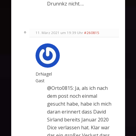
Drunnkz nicht….
11. März 2021 um 19:39 Uhr
#260815
DrNagel
Gast
@Orto0815: Ja, als ich nach
dem post noch einmal
gesucht habe, habe ich mich
daran erinnert dass David
Sirland bereits Januar 2020
Dice verlassen hat. Klar war
das ein großer Verlust dass