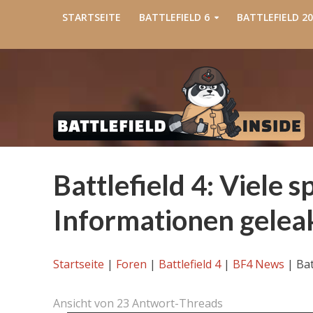
STARTSEITE
BATTLEFIELD 6
BATTLEFIELD 20
Battlefield 4: Viele s
Informationen gelea
Startseite
|
Foren
|
Battlefield 4
|
BF4 News
|
Bat
Ansicht von 23 Antwort-Threads