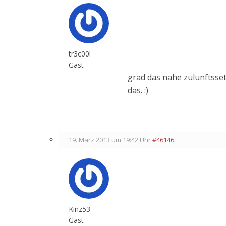
tr3c00l
Gast
grad das nahe zulunftssett
das. :)
19. März 2013 um 19:42 Uhr
#46146
Kinz53
Gast