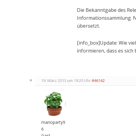
Die Bekanntgabe des Rel
Informationssammlung. Na
übersetzt.
[info_box]Update: Wie vie
informieren, dass es sich
19. März 2013 um 19:20 Uhr
#46142
marioparty9
6
Gast