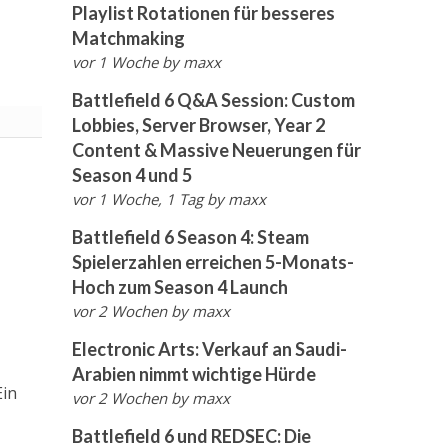
Playlist Rotationen für besseres
Matchmaking
vor 1 Woche
by
maxx
Battlefield 6 Q&A Session: Custom
Lobbies, Server Browser, Year 2
Content & Massive Neuerungen für
Season 4 und 5
vor 1 Woche, 1 Tag
by
maxx
Battlefield 6 Season 4: Steam
Spielerzahlen erreichen 5-Monats-
Hoch zum Season 4 Launch
vor 2 Wochen
by
maxx
Electronic Arts: Verkauf an Saudi-
Arabien nimmt wichtige Hürde
Ein
vor 2 Wochen
by
maxx
Battlefield 6 und REDSEC: Die