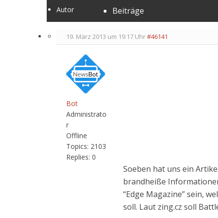
Autor
Beiträge
19. März 2013 um 19:17 Uhr
#46141
Bot
Administrato
r
Offline
Topics:
2103
Replies:
0
Soeben hat uns ein Artike
brandheiße Informationen 
“Edge Magazine” sein, we
soll. Laut zing.cz soll Ba