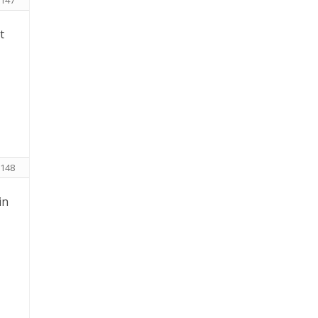
147
t
148
in