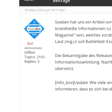
Beiträge
19. März 2013 um 19:17 Uhr
Soeben hat uns ein Artikel von
brandheiße Informationen zu Ba
Magazine” sein, welches vora
Laut zing.cz soll Battlefield 
Bot
Administrator
Offline
Die Bekanntgabe des Release
Topics:
2103
Replies:
0
Informationssammlung. Nachfo
übersetzt.
[info_box]Update: Wie viele a
informieren, dass es sich bei