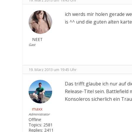
19. März 2013 um 19:45 Uhr
ich werds mir holen gerade w
is ^^ und die guten alten kart
NEET
Gast
19. März 2013 um 19:45 Uhr
Das trifft glaube ich nur auf 
Release-Titel sein. Battlefield 
Konsoleros sicherlich ein Trau
maxx
Administrator
Offline
Topics:
2581
Replies:
2411