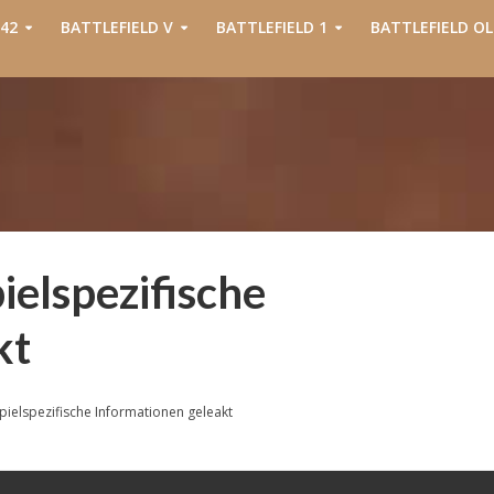
42
BATTLEFIELD V
BATTLEFIELD 1
BATTLEFIELD OL
pielspezifische
kt
 spielspezifische Informationen geleakt