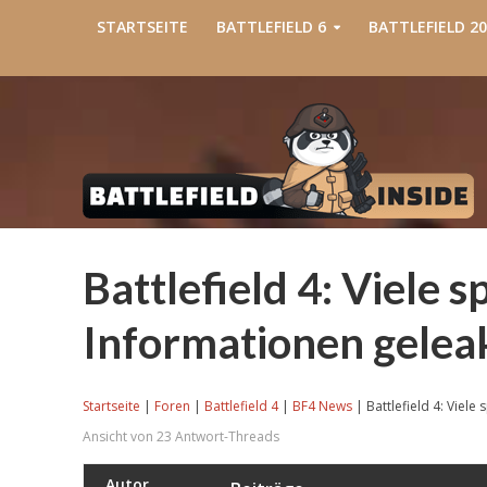
STARTSEITE
BATTLEFIELD 6
BATTLEFIELD 20
Battlefield 4: Viele s
Informationen gelea
Startseite
|
Foren
|
Battlefield 4
|
BF4 News
|
Battlefield 4: Viele
Ansicht von 23 Antwort-Threads
Autor