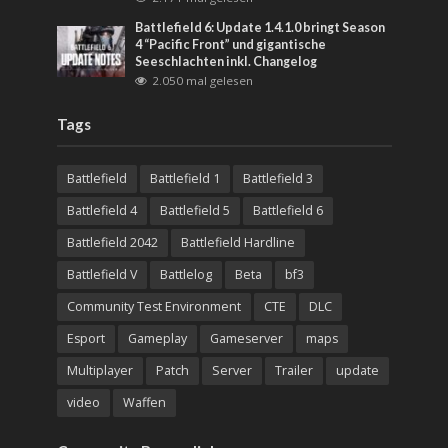
Battlefield 6: Update 1.4.1.0 bringt Season
4 “Pacific Front” und gigantische
Seeschlachten inkl. Changelog
2.050 mal gelesen
Tags
Battlefield
Battlefield 1
Battlefield 3
Battlefield 4
Battlefield 5
Battlefield 6
Battlefield 2042
Battlefield Hardline
Battlefield V
Battlelog
Beta
bf3
Community Test Environment
CTE
DLC
Esport
Gameplay
Gameserver
maps
Multiplayer
Patch
Server
Trailer
update
video
Waffen