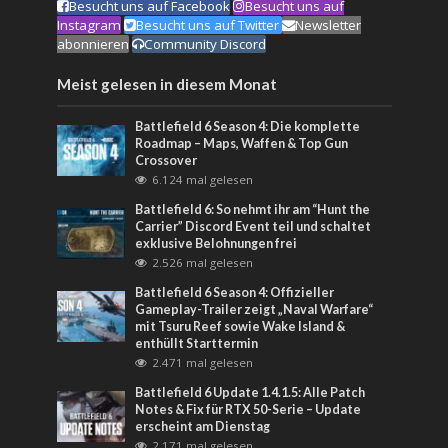
Besucht uns auf Facebook
Besucht uns auf
Instagram
Besucht uns auf Twitter
Newsletter
abonnieren
Community Discord
Meist gelesen in diesem Monat
Battlefield 6 Season 4: Die komplette
Roadmap – Maps, Waffen & Top Gun
Crossover
6.124 mal gelesen
Battlefield 6: So nehmt ihr am “Hunt the
Carrier” Discord Event teil und schaltet
exklusive Belohnungen frei
2.526 mal gelesen
Battlefield 6 Season 4: Offizieller
Gameplay-Trailer zeigt „Naval Warfare“
mit Tsuru Reef sowie Wake Island &
enthüllt Starttermin
2.471 mal gelesen
Battlefield 6 Update 1.4.1.5: Alle Patch
Notes & Fix für RTX 50-Serie – Update
erscheint am Dienstag
2.171 mal gelesen