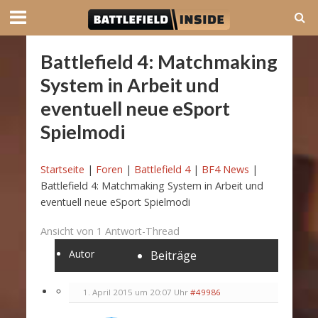
Battlefield 4: Matchmaking
System in Arbeit und
eventuell neue eSport
Spielmodi
Startseite
|
Foren
|
Battlefield 4
|
BF4 News
|
Battlefield 4: Matchmaking System in Arbeit und
eventuell neue eSport Spielmodi
Ansicht von 1 Antwort-Thread
Autor
Beiträge
1. April 2015 um 20:07 Uhr
#49986