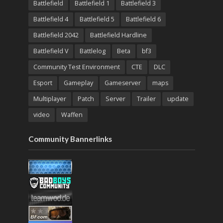
Battlefield
Battlefield 1
Battlefield 3
Battlefield 4
Battlefield 5
Battlefield 6
Battlefield 2042
Battlefield Hardline
Battlefield V
Battlelog
Beta
bf3
Community Test Environment
CTE
DLC
Esport
Gameplay
Gameserver
maps
Multiplayer
Patch
Server
Trailer
update
video
Waffen
Community Bannerlinks