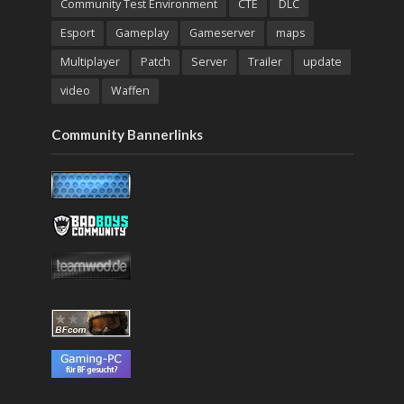
Community Test Environment
CTE
DLC
Esport
Gameplay
Gameserver
maps
Multiplayer
Patch
Server
Trailer
update
video
Waffen
Community Bannerlinks