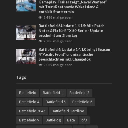
Gameplay-Trailer zeigt „Naval Warfare“
mit Tsuru Reef sowie Wake Island &
enthüllt Starttermin
2.486 mal gelesen
Battlefield 6 Update 1.4.1.5: Alle Patch
Notes & Fix für RTX 50-Serie – Update
erscheint am Dienstag
2.286 mal gelesen
Battlefield 6: Update 1.4.1.0 bringt Season
4 “Pacific Front” und gigantische
Seeschlachten inkl. Changelog
2.069 mal gelesen
Tags
Battlefield
Battlefield 1
Battlefield 3
Battlefield 4
Battlefield 5
Battlefield 6
Battlefield 2042
Battlefield Hardline
Battlefield V
Battlelog
Beta
bf3