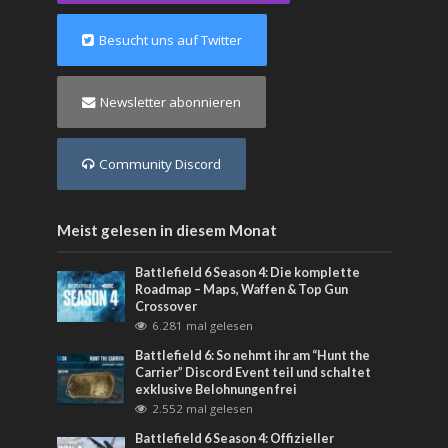
Besucht uns auf Twitter
Newsletter abonnieren
Community Discord
Meist gelesen in diesem Monat
Battlefield 6 Season 4: Die komplette
Roadmap – Maps, Waffen & Top Gun
Crossover
6.281 mal gelesen
Battlefield 6: So nehmt ihr am “Hunt the
Carrier” Discord Event teil und schaltet
exklusive Belohnungen frei
2.552 mal gelesen
Battlefield 6 Season 4: Offizieller