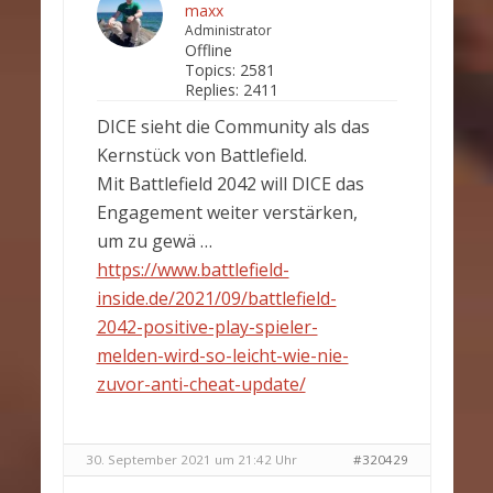
maxx
Administrator
Offline
Topics:
2581
Replies:
2411
DICE sieht die Community als das
Kernstück von Battlefield.
Mit Battlefield 2042 will DICE das
Engagement weiter verstärken,
um zu gewä …
https://www.battlefield-
inside.de/2021/09/battlefield-
2042-positive-play-spieler-
melden-wird-so-leicht-wie-nie-
zuvor-anti-cheat-update/
30. September 2021 um 21:42 Uhr
#320429