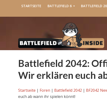
STARTSEITE
BATTLEFIELD 6
BATTLEFIELD 20
Battlefield 2042: Off
Wir erklären euch ab
Startseite
|
Foren
|
Battlefield 2042
|
BF2042 Ne
euch ab wann ihr spielen könnt!