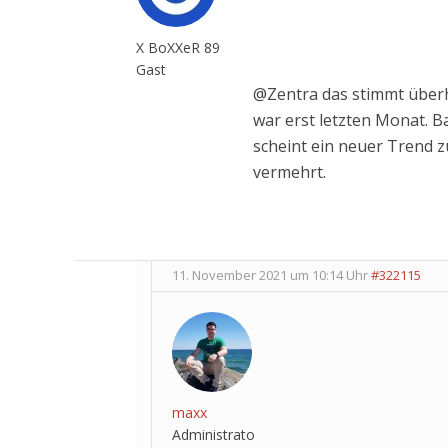
X BoXXeR 89
Gast
@Zentra das stimmt überh
war erst letzten Monat. B
scheint ein neuer Trend z
vermehrt.
11. November 2021 um 10:14 Uhr
#322115
maxx
Administrato