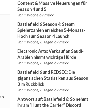
Content & Massive Neuerungen für
Season 4 und 5
vor 1 Woche
by
maxx
Battlefield 6 Season 4: Steam
Spielerzahlen erreichen 5-Monats-
Hoch zum Season 4 Launch
vor 1 Woche, 6 Tagen
by
maxx
Electronic Arts: Verkauf an Saudi-
Arabien nimmt wichtige Hürde
vor 1 Woche, 6 Tagen
by
maxx
Battlefield 6 und REDSEC: Die
gigantischen Statistiken aus Season
3 im Rückblick
vor 1 Woche, 6 Tagen
by
maxx
en
Antwort auf: Battlefield 6: So nehmt
ihr am “Hunt the Carrier” Discord