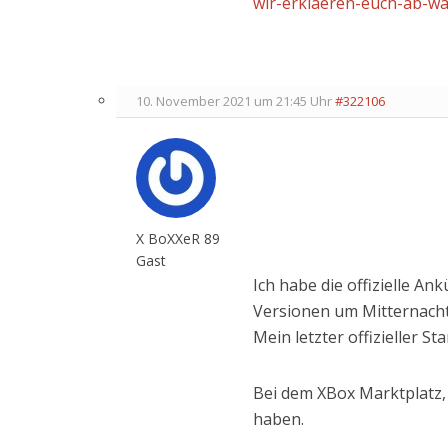
wir-erklaeren-euch-ab-wa
10. November 2021 um 21:45 Uhr
#322106
X BoXXeR 89
Gast
Ich habe die offizielle A
Versionen um Mitternacht 
Mein letzter offizieller St
Bei dem XBox Marktplatz, 
haben.