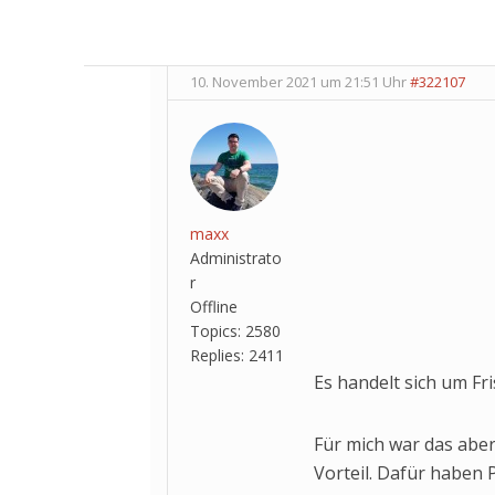
10. November 2021 um 21:51 Uhr
#322107
maxx
Administrato
r
Offline
Topics:
2580
Replies:
2411
Es handelt sich um Fr
Für mich war das abe
Vorteil. Dafür haben