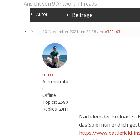
Ansicht von 9 Antwort-Threads
Autor
Beiträge
10. November 2021 um 21:38 Uhr
#322103
maxx
Administrato
r
Offline
Topics:
2580
Replies:
2411
Nachdem der Preload zu Ba
das Spiel nun endlich ges
https://www.battlefield-in