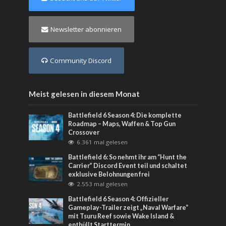
Newsletter abonnieren
Community Discord
Meist gelesen in diesem Monat
Battlefield 6 Season 4: Die komplette
Roadmap – Maps, Waffen & Top Gun
Crossover
6.361 mal gelesen
Battlefield 6: So nehmt ihr am “Hunt the
Carrier” Discord Event teil und schaltet
exklusive Belohnungen frei
2.553 mal gelesen
Battlefield 6 Season 4: Offizieller
Gameplay-Trailer zeigt „Naval Warfare“
mit Tsuru Reef sowie Wake Island &
enthüllt Starttermin