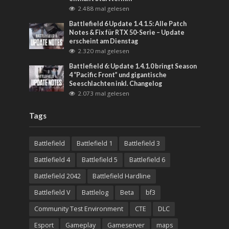
2.488 mal gelesen
Battlefield 6 Update 1.4.1.5: Alle Patch
Notes & Fix für RTX 50-Serie – Update
erscheint am Dienstag
2.320 mal gelesen
Battlefield 6: Update 1.4.1.0 bringt Season
4 “Pacific Front” und gigantische
Seeschlachten inkl. Changelog
2.073 mal gelesen
Tags
Battlefield
Battlefield 1
Battlefield 3
Battlefield 4
Battlefield 5
Battlefield 6
Battlefield 2042
Battlefield Hardline
Battlefield V
Battlelog
Beta
bf3
Community Test Environment
CTE
DLC
Esport
Gameplay
Gameserver
maps