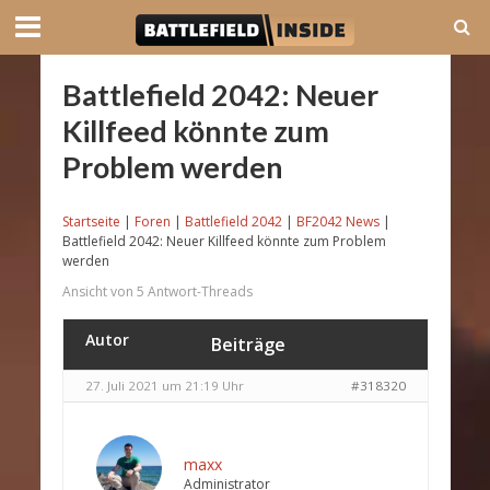
Battlefield 2042: Neuer
Killfeed könnte zum
Problem werden
Startseite
|
Foren
|
Battlefield 2042
|
BF2042 News
|
Battlefield 2042: Neuer Killfeed könnte zum Problem
werden
Ansicht von 5 Antwort-Threads
Autor
Beiträge
27. Juli 2021 um 21:19 Uhr
#318320
maxx
Administrator