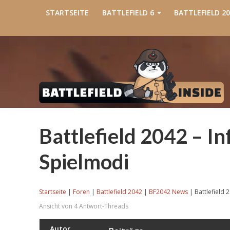
STARTSEITE
BATTLEFIELD 6
BATTLEFIELD 20
Battlefield 2042 – I
Spielmodi
Startseite
|
Foren
|
Battlefield 2042
|
BF2042 News
|
Battlefield 
Ansicht von 4 Antwort-Threads
Autor