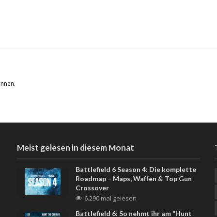
önnen.
Meist gelesen in diesem Monat
Battlefield 6 Season 4: Die komplette
Roadmap – Maps, Waffen & Top Gun
Crossover
6.290 mal gelesen
Battlefield 6: So nehmt ihr am “Hunt