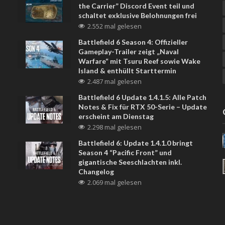
the Carrier” Discord Event teil und
schaltet exklusive Belohnungen frei
2.552 mal gelesen
Battlefield 6 Season 4: Offizieller
Gameplay-Trailer zeigt „Naval
Warfare“ mit Tsuru Reef sowie Wake
Island & enthüllt Starttermin
2.487 mal gelesen
Battlefield 6 Update 1.4.1.5: Alle Patch
Notes & Fix für RTX 50-Serie – Update
erscheint am Dienstag
2.298 mal gelesen
Battlefield 6: Update 1.4.1.0 bringt
Season 4 “Pacific Front” und
gigantische Seeschlachten inkl.
Changelog
2.069 mal gelesen