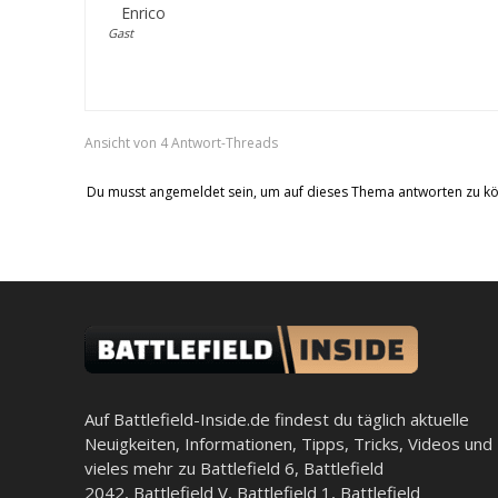
Enrico
Gast
Ansicht von 4 Antwort-Threads
Du musst angemeldet sein, um auf dieses Thema antworten zu k
Auf Battlefield-Inside.de findest du täglich aktuelle
Neuigkeiten, Informationen, Tipps, Tricks, Videos und
vieles mehr zu
Battlefield 6
,
Battlefield
2042
,
Battlefield V
,
Battlefield 1
,
Battlefield