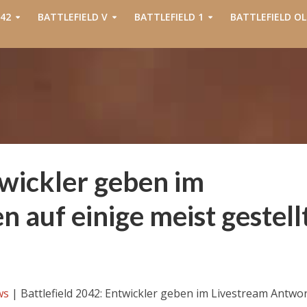
42
BATTLEFIELD V
BATTLEFIELD 1
BATTLEFIELD OL
twickler geben im
 auf einige meist gestell
ws
|
Battlefield 2042: Entwickler geben im Livestream Antwo