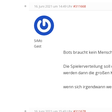
16. Juni 2021 um 14:49 Uhr
#311668
SiMo
Gast
Bots braucht kein Mensch
Die Spielerverteilung soll
werden dann die großen K
wenn sich irgendwann weni
16. Juni 2021 um 15:43 Uhr
#311678