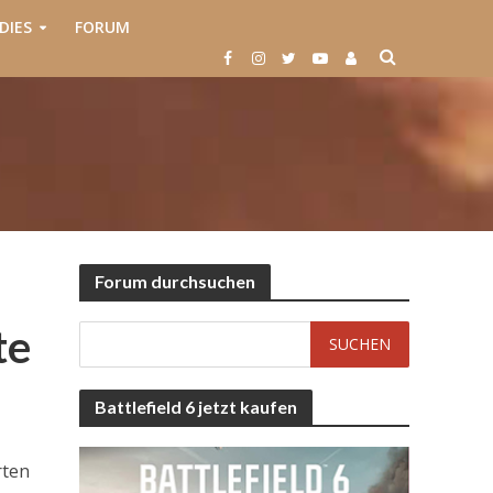
DIES
FORUM
Forum durchsuchen
te
Battlefield 6 jetzt kaufen
rten