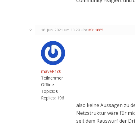
Community reagiert und d
16. Juni 2021 um 13:29 Uhr
#311665
maveR1c0
Teilnehmer
Offline
Topics:
0
Replies:
196
also keine Aussagen zu de
Netzstruktur wäre für mic
seit dem Rauswurf der Drit