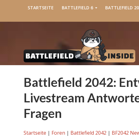
STARTSEITE
BATTLEFIELD 6
BATTLEFIELD 20
Battlefield 2042: En
Livestream Antworten
Fragen
Startseite
|
Foren
|
Battlefield 2042
|
BF2042 Ne