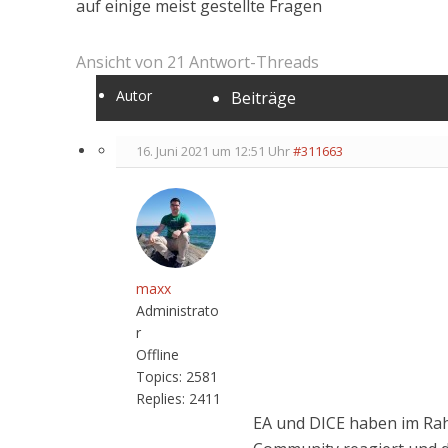
auf einige meist gestellte Fragen
Ansicht von 21 Antwort-Threads
Autor
Beiträge
16. Juni 2021 um 12:51 Uhr
#311663
maxx
Administrato
r
Offline
Topics:
2581
Replies:
2411
EA und DICE haben im Rah