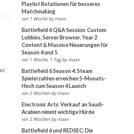
Playlist Rotationen für besseres
Matchmaking
vor 1 Woche
by
maxx
Battlefield 6 Q&A Session: Custom
Lobbies, Server Browser, Year 2
Content & Massive Neuerungen für
Season 4 und 5
vor 1 Woche, 1 Tag
by
maxx
atz
Battlefield 6 Season 4: Steam
Spielerzahlen erreichen 5-Monats-
Hoch zum Season 4 Launch
vor 2 Wochen
by
maxx
Electronic Arts: Verkauf an Saudi-
Arabien nimmt wichtige Hürde
vor 2 Wochen
by
maxx
Battlefield 6 und REDSEC: Die