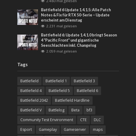
2.480 mal gelesen
Battlefield 6 Update 1.4.1.5: Alle Patch
Notes & Fix für RTX 50-Serie – Update
erscheint am Dienstag
2.231 mal gelesen
Battlefield 6: Update 1.4.1.0 bringt Season
4 “Pacific Front” und gigantische
Seeschlachten inkl. Changelog
2.059 mal gelesen
Tags
Battlefield
Battlefield 1
Battlefield 3
Battlefield 4
Battlefield 5
Battlefield 6
Battlefield 2042
Battlefield Hardline
Battlefield V
Battlelog
Beta
bf3
Community Test Environment
CTE
DLC
Esport
Gameplay
Gameserver
maps