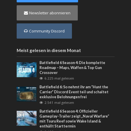
Newsletter abonnieren
Community Discord
Meist gelesen in diesem Monat
Battlefield 6 Season 4: Die komplette
Roadmap – Maps, Waffen & Top Gun
Crossover
6.225 mal gelesen
Battlefield 6: So nehmt ihr am “Hunt the
Carrier” Discord Event teil und schaltet
exklusive Belohnungen frei
2.541 mal gelesen
Battlefield 6 Season 4: Offizieller
Gameplay-Trailer zeigt „Naval Warfare“
mit Tsuru Reef sowie Wake Island &
enthüllt Starttermin