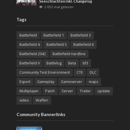
Seeschlachten inkl. Changelog
2.052 mal gelesen
Tags
Battlefield
Battlefield 1
Battlefield 3
Battlefield 4
Battlefield 5
Battlefield 6
Battlefield 2042
Battlefield Hardline
Battlefield V
Battlelog
Beta
bf3
Community Test Environment
CTE
DLC
Esport
Gameplay
Gameserver
maps
Multiplayer
Patch
Server
Trailer
update
video
Waffen
Community Bannerlinks