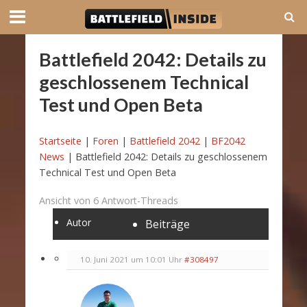
Battlefield 2042: Details zu
geschlossenem Technical
Test und Open Beta
Startseite
|
Foren
|
Battlefield 2042
|
BF2042
News
|
Battlefield 2042: Details zu geschlossenem
Technical Test und Open Beta
Ansicht von 6 Antwort-Threads
Autor
Beiträge
10. Juni 2021 um 10:01 Uhr
#308497