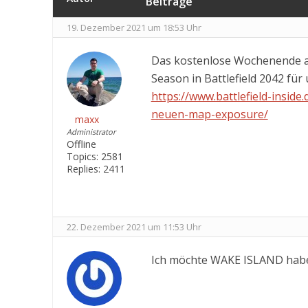
Beiträge
19. Dezember 2021 um 18:53 Uhr
Das kostenlose Wochenende au
Season in Battlefield 2042 für
https://www.battlefield-inside
neuen-map-exposure/
maxx
Administrator
Offline
Topics:
2581
Replies:
2411
22. Dezember 2021 um 11:53 Uhr
Ich möchte WAKE ISLAND haben