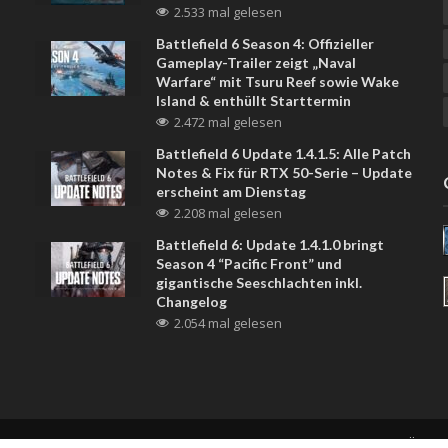
2.533 mal gelesen
Battlefield 6 Season 4: Offizieller
Gameplay-Trailer zeigt „Naval
Warfare“ mit Tsuru Reef sowie Wake
Island & enthüllt Starttermin
2.472 mal gelesen
Battlefield 6 Update 1.4.1.5: Alle Patch
Notes & Fix für RTX 50-Serie – Update
erscheint am Dienstag
2.208 mal gelesen
Battlefield 6: Update 1.4.1.0 bringt
Season 4 “Pacific Front” und
gigantische Seeschlachten inkl.
Changelog
2.054 mal gelesen
NKE UNS
DISCORD
NEWSLETTER
DATENSCHUTZERKLÄRUN