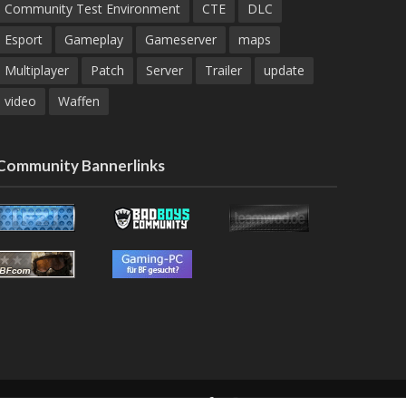
Community Test Environment
CTE
DLC
Esport
Gameplay
Gameserver
maps
Multiplayer
Patch
Server
Trailer
update
video
Waffen
Community Bannerlinks
G
KONTAKT
IMPRESSUM