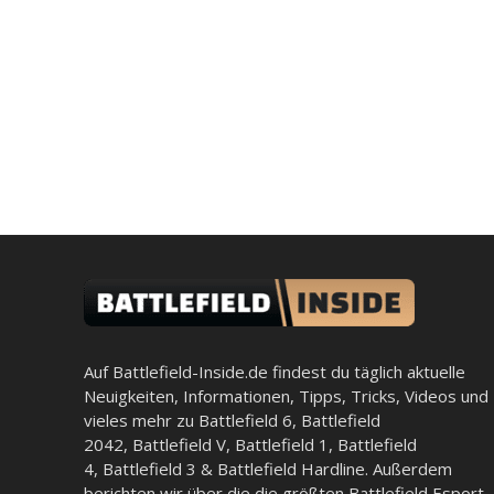
Auf Battlefield-Inside.de findest du täglich aktuelle
Neuigkeiten, Informationen, Tipps, Tricks, Videos und
vieles mehr zu
Battlefield 6
,
Battlefield
2042
,
Battlefield V
,
Battlefield 1
,
Battlefield
4
,
Battlefield 3
&
Battlefield Hardline
. Außerdem
berichten wir über die die größten Battlefield Esport