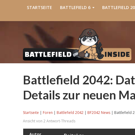
STARTSEITE
BATTLEFIELD 6
BATTLEFIELD 20
Battlefield 2042: Da
Details zur neuen M
Startseite
|
Foren
|
Battlefield 2042
|
BF2042 News
|
Battlefield 
Ansicht von 2 Antwort-Threads
Autor