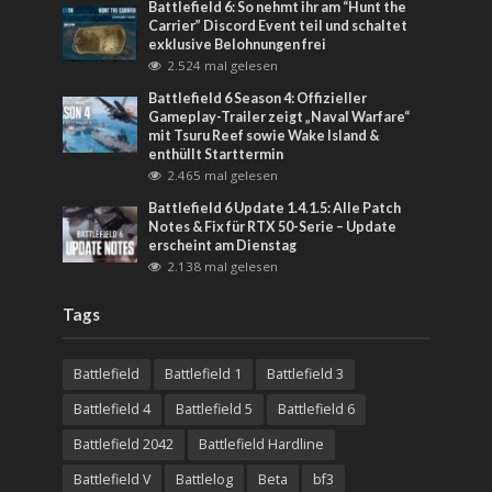
Battlefield 6: So nehmt ihr am “Hunt the
Carrier” Discord Event teil und schaltet
exklusive Belohnungen frei
2.524 mal gelesen
Battlefield 6 Season 4: Offizieller
Gameplay-Trailer zeigt „Naval Warfare“
mit Tsuru Reef sowie Wake Island &
enthüllt Starttermin
2.465 mal gelesen
Battlefield 6 Update 1.4.1.5: Alle Patch
Notes & Fix für RTX 50-Serie – Update
erscheint am Dienstag
2.138 mal gelesen
Tags
Battlefield
Battlefield 1
Battlefield 3
Battlefield 4
Battlefield 5
Battlefield 6
Battlefield 2042
Battlefield Hardline
Battlefield V
Battlelog
Beta
bf3