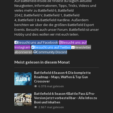
Auf Battlefield-Inside.de findest du täglich aktuelle
Neuigkeiten, Informationen, Tipps, Tricks, Videos und
vieles mehr zu
Battlefield 6
,
Battlefield
2042
,
Battlefield V
,
Battlefield 1
,
Battlefield
4
,
Battlefield 3
&
Battlefield Hardline
. Außerdem
berichten wir über die die größten Battlefield Esport
Events. Besucht auch unser
Forum
. Battlefield ist unser
Hobby und dies wollen wir mit euch teilen.
Besucht uns auf Facebook
Besucht uns auf
Instagram
Besucht uns auf Twitter
Newsletter
abonnieren
Community Discord
Meist gelesen in diesem Monat
Battlefield 6 Season 4: Die komplette
Roadmap – Maps, Waffen & Top Gun
Crossover
6.078 mal gelesen
Battlefield 6: Season 4 Battle Pass & Pro-
Version jetzt vorbestellbar – Alle Infos zu
Boni und Inhalten
2.867 mal gelesen