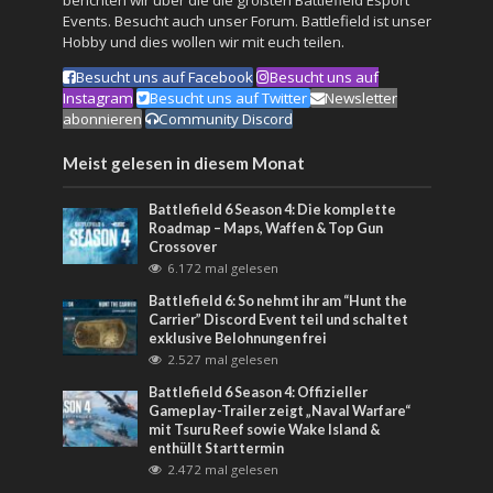
Events. Besucht auch unser
Forum
. Battlefield ist unser
Hobby und dies wollen wir mit euch teilen.
Besucht uns auf Facebook
Besucht uns auf
Instagram
Besucht uns auf Twitter
Newsletter
abonnieren
Community Discord
Meist gelesen in diesem Monat
Battlefield 6 Season 4: Die komplette
Roadmap – Maps, Waffen & Top Gun
Crossover
6.172 mal gelesen
Battlefield 6: So nehmt ihr am “Hunt the
Carrier” Discord Event teil und schaltet
exklusive Belohnungen frei
2.527 mal gelesen
Battlefield 6 Season 4: Offizieller
Gameplay-Trailer zeigt „Naval Warfare“
mit Tsuru Reef sowie Wake Island &
enthüllt Starttermin
2.472 mal gelesen