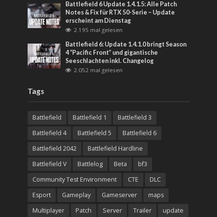
Battlefield 6 Update 1.4.1.5: Alle Patch
Notes & Fix für RTX 50-Serie – Update
erscheint am Dienstag
2.195 mal gelesen
Battlefield 6: Update 1.4.1.0 bringt Season
4 “Pacific Front” und gigantische
Seeschlachten inkl. Changelog
2.052 mal gelesen
Tags
Battlefield
Battlefield 1
Battlefield 3
Battlefield 4
Battlefield 5
Battlefield 6
Battlefield 2042
Battlefield Hardline
Battlefield V
Battlelog
Beta
bf3
Community Test Environment
CTE
DLC
Esport
Gameplay
Gameserver
maps
Multiplayer
Patch
Server
Trailer
update