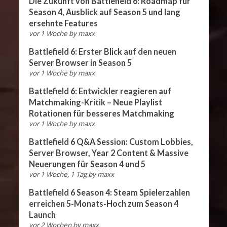
Die Zukunft von Battlefield 6: Roadmap für
Season 4, Ausblick auf Season 5 und lang
ersehnte Features
vor 1 Woche
by
maxx
Battlefield 6: Erster Blick auf den neuen
Server Browser in Season 5
vor 1 Woche
by
maxx
Battlefield 6: Entwickler reagieren auf
Matchmaking-Kritik – Neue Playlist
Rotationen für besseres Matchmaking
vor 1 Woche
by
maxx
Battlefield 6 Q&A Session: Custom Lobbies,
Server Browser, Year 2 Content & Massive
Neuerungen für Season 4 und 5
vor 1 Woche, 1 Tag
by
maxx
Battlefield 6 Season 4: Steam Spielerzahlen
erreichen 5-Monats-Hoch zum Season 4
Launch
vor 2 Wochen
by
maxx