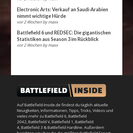
Electronic Arts: Verkauf an Saudi-Arabien
nimmt wichtige Hürde
vor 2 Wochen
by
maxx
Battlefield 6 und REDSEC: Die gigantischen
Statistiken aus Season 3 im Rückblick
vor 2 Wochen
by
maxx
Auf Battlefield-Inside.de findest du täglich aktuelle
Neuigkeiten, Informationen, Tipps, Tricks, Videos und
vieles mehr zu
Battlefield 6
,
Battlefield
2042
,
Battlefield V
,
Battlefield 1
,
Battlefield
4
,
Battlefield 3
&
Battlefield Hardline
. Außerdem
berichten wir über die die größten Battlefield Esport