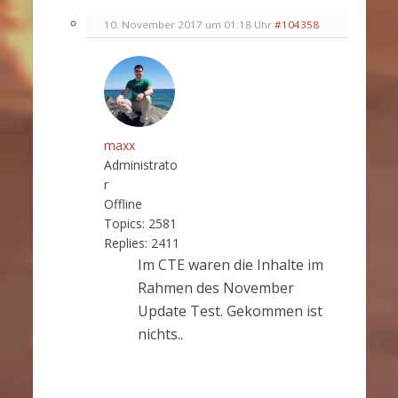
10. November 2017 um 01:18 Uhr
#104358
maxx
Administrato
r
Offline
Topics:
2581
Replies:
2411
Im CTE waren die Inhalte im
Rahmen des November
Update Test. Gekommen ist
nichts..