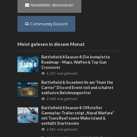
Newsletter abonnieren
Community Discord
Meist gelesen in diesem Monat
Battlefield 6 Season 4: Die komplette
Roadmap – Maps, Waffen & Top Gun
Crossover
6.251 mal gelesen
Battlefield 6: So nehmt ihr am “Hunt the
Carrier” Discord Event teil und schaltet
exklusive Belohnungen frei
2.544 mal gelesen
Battlefield 6 Season 4: Offizieller
Gameplay-Trailer zeigt „Naval Warfare“
mit Tsuru Reef sowie Wake Island &
enthüllt Starttermin
2.481 mal gelesen