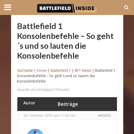
Battlefield 1
Konsolenbefehle – So geht
´s und so lauten die
Konsolenbefehle
Startseite
|
Foren
|
Battlefield 1
|
BF1 News
|
Battlefield 1
Konsolenbefehle – So geht´s und so lauten die
Konsolenbefehle
Ansicht von 6 Antwort-Threads
Autor
Beiträge
24. Oktober 2016 um 11:59 Uhr
#65032