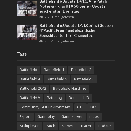
Battlefield 6 Update 1.4.1.5: Alle Patch
Notes & Fix für RTX 50-Serie – Update
erscheint am Dienstag
2.261 mal gelesen
Battlefield 6: Update 1.4.1.0 bringt Season
4 “Pacific Front” und gigantische
Seeschlachten inkl. Changelog
2.064 mal gelesen
Tags
Battlefield
Battlefield 1
Battlefield 3
Battlefield 4
Battlefield 5
Battlefield 6
Battlefield 2042
Battlefield Hardline
Battlefield V
Battlelog
Beta
bf3
Community Test Environment
CTE
DLC
Esport
Gameplay
Gameserver
maps
Multiplayer
Patch
Server
Trailer
update