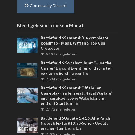
Community Discord
Meist gelesen in diesem Monat
Battlefield 6 Season 4: Die komplette
Roadmap – Maps, Waffen & Top Gun
Crossover
6.197 mal gelesen
Battlefield 6: So nehmt ihr am “Hunt the
Carrier” Discord Event teil und schaltet
exklusive Belohnungen frei
2.534 mal gelesen
Battlefield 6 Season 4: Offizieller
Gameplay-Trailer zeigt „Naval Warfare“
mit Tsuru Reef sowie Wake Island &
enthüllt Starttermin
2.472 mal gelesen
Battlefield 6 Update 1.4.1.5: Alle Patch
Notes & Fix für RTX 50-Serie – Update
erscheint am Dienstag
2.208 mal gelesen