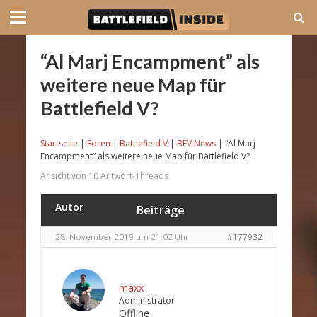
“Al Marj Encampment” als
weitere neue Map für
Battlefield V?
Startseite
|
Foren
|
Battlefield V
|
BFV News
|
“Al Marj
Encampment” als weitere neue Map für Battlefield V?
Ansicht von 10 Antwort-Threads
Autor
Beiträge
28. November 2019 um 21:02 Uhr
#177932
maxx
Administrator
Offline