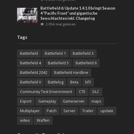
Battlefield 6: Update 1.4.1.0 bringt Season
4 “Pacific Front” und gigantische
Seeschlachten inkl. Changelog
2.054 mal gelesen
Tags
Battlefield
Battlefield 1
Battlefield 3
Battlefield 4
Battlefield 5
Battlefield 6
Battlefield 2042
Battlefield Hardline
Battlefield V
Battlelog
Beta
bf3
Community Test Environment
CTE
DLC
Esport
Gameplay
Gameserver
maps
Multiplayer
Patch
Server
Trailer
update
video
Waffen