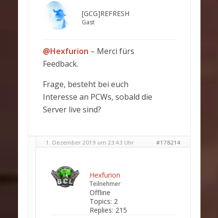
[GCG]REFRESH
Gast
@Hexfurion
– Merci fürs
Feedback.
Frage, besteht bei euch
Interesse an PCWs, sobald die
Server live sind?
1. Dezember 2019 um 23:43 Uhr
#178214
Hexfurion
Teilnehmer
Offline
Topics:
2
Replies:
215