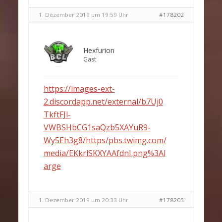
1. Dezember 2019 um 19:59 Uhr
#178202
Hexfurion
Gast
https://images-ext-
2.discordapp.net/external/b7Uj0
TkftFJl-
VWBSHbCG1saQzb5XAYuR9-
Wy5Eh3g8/https/pbs.twimg.com/
media/EKkrlSKXYAAfdnI.png%3Al
arge
1. Dezember 2019 um 20:33 Uhr
#178205