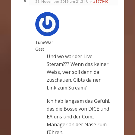
28. November 2019 um 21:31 Uhr
#177940
TuneWar
Gast
Und wo war der Live
Steram??? Wenn das keiner
Weiss, wer soll denn da
zuschauen. Gibts da nen
Link zum Stream?
Ich hab langsam das Gefühl,
das die Bosse von DICE und
EA uns und der Com..
Manager an der Nase rum
führen.