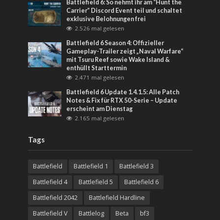
Battlefield 6: So nehmt ihr am “Hunt the
Carrier” Discord Event teil und schaltet
exklusive Belohnungen frei
2.526 mal gelesen
Battlefield 6 Season 4: Offizieller
Gameplay-Trailer zeigt „Naval Warfare“
mit Tsuru Reef sowie Wake Island &
enthüllt Starttermin
2.471 mal gelesen
Battlefield 6 Update 1.4.1.5: Alle Patch
Notes & Fix für RTX 50-Serie – Update
erscheint am Dienstag
2.165 mal gelesen
Tags
Battlefield
Battlefield 1
Battlefield 3
Battlefield 4
Battlefield 5
Battlefield 6
Battlefield 2042
Battlefield Hardline
Battlefield V
Battlelog
Beta
bf3