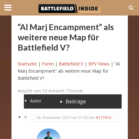
“Al Marj Encampment” als
weitere neue Map für
Battlefield V?
Startseite
|
Foren
|
Battlefield V
|
BFV News
|
“Al
Marj Encampment” als weitere neue Map für
Battlefield V?
Ansicht von 10 Antwort-Threads
Autor
Beiträge
28. November 2019 um 21:02 Uhr
#177932