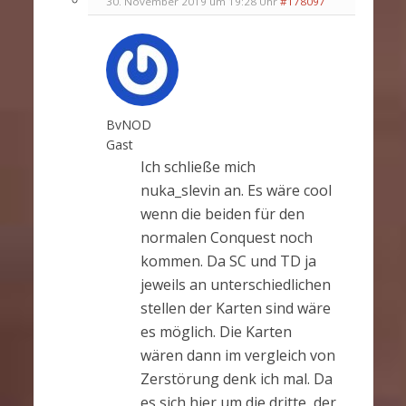
30. November 2019 um 19:28 Uhr
#178097
BvNOD
Gast
Ich schließe mich
nuka_slevin an. Es wäre cool
wenn die beiden für den
normalen Conquest noch
kommen. Da SC und TD ja
jeweils an unterschiedlichen
stellen der Karten sind wäre
es möglich. Die Karten
wären dann im vergleich von
Zerstörung denk ich mal. Da
es sich hier um die dritte, der