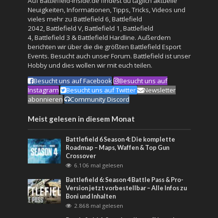
Auf Battlefield-Inside.de findest du täglich aktuelle
Neuigkeiten, Informationen, Tipps, Tricks, Videos und
vieles mehr zu
Battlefield 6
,
Battlefield
2042
,
Battlefield V
,
Battlefield 1
,
Battlefield
4
,
Battlefield 3
&
Battlefield Hardline
. Außerdem
berichten wir über die die größten Battlefield Esport
Events. Besucht auch unser
Forum
. Battlefield ist unser
Hobby und dies wollen wir mit euch teilen.
Besucht uns auf Facebook
Besucht uns auf
Instagram
Besucht uns auf Twitter
Newsletter
abonnieren
Community Discord
Meist gelesen in diesem Monat
Battlefield 6 Season 4: Die komplette
Roadmap – Maps, Waffen & Top Gun
Crossover
6.106 mal gelesen
Battlefield 6: Season 4 Battle Pass & Pro-
Version jetzt vorbestellbar – Alle Infos zu
Boni und Inhalten
2.868 mal gelesen