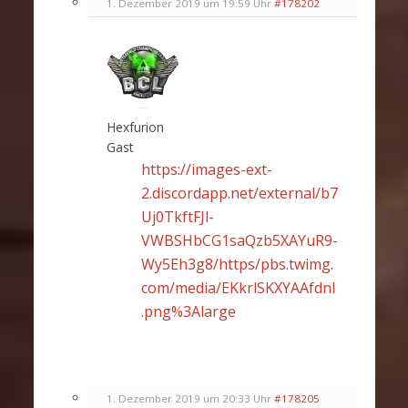
1. Dezember 2019 um 19:59 Uhr
#178202
Hexfurion
Gast
https://images-ext-
2.discordapp.net/external/b7
Uj0TkftFJl-
VWBSHbCG1saQzb5XAYuR9-
Wy5Eh3g8/https/pbs.twimg.
com/media/EKkrlSKXYAAfdnI
.png%3Alarge
1. Dezember 2019 um 20:33 Uhr
#178205