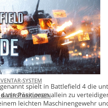
I
I
NVENTAR-SYSTEM
enannt spielt in Battlefield 4 die un
 darin Positionen allein zu verteidi
TE & VERSTÄRKUNGEN
seinem leichten Maschinengewehr un