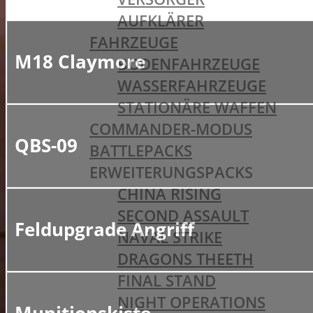
AUFKLÄRER
FAHRZEUGE
M18 Claymore
BODENFAHRZEUGE
WASSERFAHRZEUGE
STATIONÄRE WAFFEN
COMMANDER-MODUS
QBS-09
BATTLEPACKS
ERWEITERUNGSPACKS
CHINA RISING
SECOND ASSAULT
Feldupgrade Angriff
NAVAL STRIKE
DRAGONS THEETH
FINAL STAND
NIGHT OPERATIONS