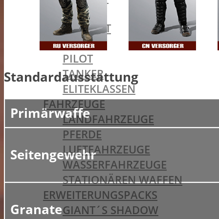
MEDIC
SUPPORT
SCOUT
PILOT
TANKER
Standardausstattung
ELITEKLASSEN
FAHRZEUGE
Primärwaffe
LANDFAHRZEUGE
PFERDE
LUFTFAHRZEUGE
Seitengewehr
WASSERFAHRZEUGE
STATIONÄREN WAFFEN
ERWEITERUNGSPACKS
Granate
GIANT´S SHADOW