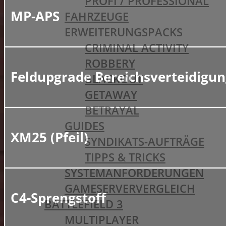
PROFI / PROFESSIONAL
MP-APS
FAHRZEUGE
ERWEITERUNGSPACKS
CRIMINAL ACTIVITY
ROBBERY
Feldupgrade Bereichsverteidigu
BLACKOUT
GETAWAY
BETRAYAL
GUIDES
XM25 (Pfeil)
SYNDIKATS-AUFTRÄGE
TIPPS & TRICKS
SYSTEMANFORDERUNGEN
GAMESERVERVERGLEICH
C4-Sprengstoff
BATTLEFIELD 3
MULTIPLAYER