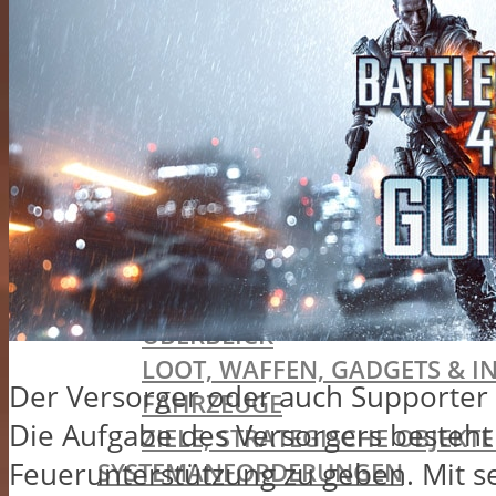
LIVE-SERVICE & BATTLE PASS
VERSIONEN & VORBESTELLER-BON
SYSTEMANFORDERUNGEN
VIDEOS
BATTLEFIELD V
VERSIONEN & VORBESTELLER-BON
TIDES OF WAR
SPIELMODI
FIRESTORM (BATTLE ROYALE)
ÜBERBLICK
LOOT, WAFFEN, GADGETS & I
Der Versorger oder auch Supporter g
FAHRZEUGE
Die Aufgabe des Versorgers besteht
ZIELE, STRATEGISCHE OBJEK
Feuerunterstützung zu geben. Mit 
SYSTEMANFORDERUNGEN