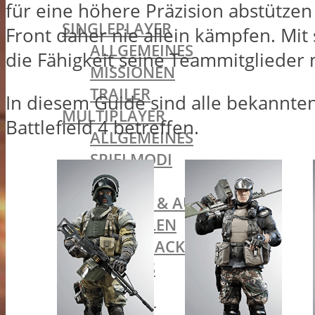
BATTLEFIELD 1
für eine höhere Präzision abstützen
SINGLEPLAYER
Front daher nie allein kämpfen. Mit 
ALLGEMEINES
die Fähigkeit seine Teammitglieder 
MISSIONEN
TRAILER
In diesem Guide sind alle bekannte
MULTIPLAYER
Battlefield 4 betreffen.
ALLGEMEINES
SPIELMODI
MAPS
WAFFEN & AUSRÜSTUNG
MEDAILLEN
BATTLEPACKS
INCURSIONS
KLASSEN
ASSAULT