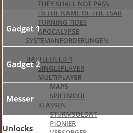
THEY SHALL NOT PASS
IN THE NAME OF THE TSAR
TURNING TIDES
Gadget 1
APOCALYPSE
SYSTEMANFORDERUNGEN
BATTLEFIELD OLDIES
BATTLEFIELD 4
Gadget 2
SINGLEPLAYER
MULTIPLAYER
MAPS
SPIELMODI
Messer
KLASSEN
STURMSOLDAT
PIONIER
Unlocks
VERSORGER